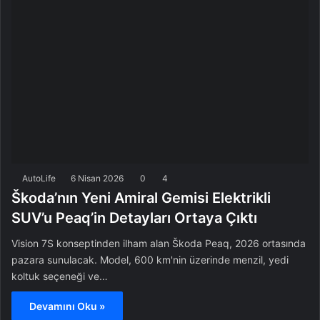
AutoLife
6 Nisan 2026
0
4
Škoda’nın Yeni Amiral Gemisi Elektrikli
SUV’u Peaq’in Detayları Ortaya Çıktı
Vision 7S konseptinden ilham alan Škoda Peaq, 2026 ortasında
pazara sunulacak. Model, 600 km'nin üzerinde menzil, yedi
koltuk seçeneği ve…
Devamını Oku »