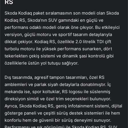
RS
Skoda Kodiaq paket sıralamasının son modeli olan Skoda
Kodiaq RS, Skoda’nın SUV gamındaki en güçlü ve
performans odaklı modeli olarak öne çıkıyor. Bu etkileyici
versiyon, güçlü motoru ve sportif tasarım detaylarıyla
dikkat çekiyor. Kodiaq RS, özellikle 2.0 litrelik TDI çift
turbolu motoru ile yüksek performans sunarken, dört
tekerlekten çekiş sistemi ve dinamik şasi kontrolü gibi
özelliklerle üstün yol tutuşu sağlıyor.
Dış tasarımda, agresif tampon tasarımları, özel RS
amblemleri ve parlak siyah detaylarla donatılmıştır. İç
mekanda ise, spor koltuklar, RS logosu ile süslenmiş
direksiyon simidi ve özel trim seçenekleri bulunuyor.
Ayrıca, Skoda Kodiaq RS, geniş infotainment sistemi, dijital
gösterge paneli ve çeşitli sürüş destek sistemleri ile hem
konforlu hem de güvenli bir sürüş deneyimi sunuyor.
Performansı ve şık görünümü ile Skoda Kodiaq RS, SUV