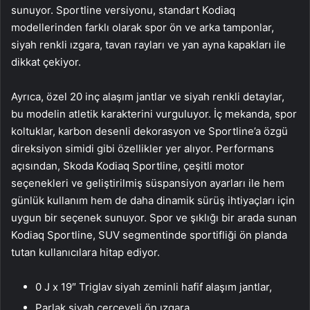
sunuyor. Sportline versiyonu, standart Kodiaq
modellerinden farklı olarak spor ön ve arka tamponlar,
siyah renkli ızgara, tavan rayları ve yan ayna kapakları ile
dikkat çekiyor.
Ayrıca, özel 20 inç alaşım jantlar ve siyah renkli detaylar,
bu modelin atletik karakterini vurguluyor. İç mekanda, spor
koltuklar, karbon desenli dekorasyon ve Sportline’a özgü
direksiyon simidi gibi özellikler yer alıyor. Performans
açısından, Skoda Kodiaq Sportline, çeşitli motor
seçenekleri ve geliştirilmiş süspansiyon ayarları ile hem
günlük kullanım hem de daha dinamik sürüş ihtiyaçları için
uygun bir seçenek sunuyor. Spor ve şıklığı bir arada sunan
Kodiaq Sportline, SUV segmentinde sportifliği ön planda
tutan kullanıcılara hitap ediyor.
0 J x 19″ Triglav siyah zeminli hafif alaşım jantlar,
Parlak siyah çerçeveli ön ızgara,