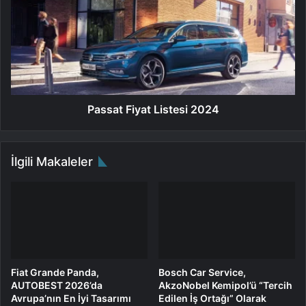
s
s
t
s
r
a
a
t
l
F
Ö
i
z
y
e
a
Passat Fiyat Listesi 2024
l
t
l
L
i
i
İlgili Makaleler
k
s
l
t
e
e
r
s
i
i
2
0
2
Fiat Grande Panda,
Bosch Car Service,
4
AUTOBEST 2026’da
AkzoNobel Kemipol’ü “Tercih
Avrupa’nın En İyi Tasarımı
Edilen İş Ortağı” Olarak