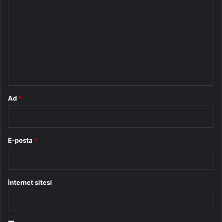
o
r
u
m
*
Ad
*
E-posta
*
İnternet sitesi