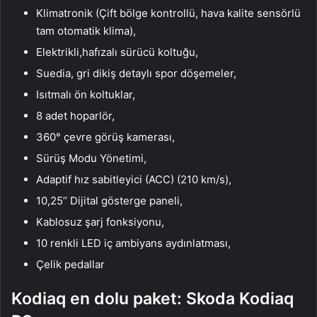
Klimatronik (Çift bölge kontrollü, hava kalite sensörlü
tam otomatik klima),
Elektrikli,hafızalı sürücü koltuğu,
Suedia, gri dikiş detaylı spor döşemeler,
Isıtmalı ön koltuklar,
8 adet hoparlör,
360° çevre görüş kamerası,
Sürüş Modu Yönetimi,
Adaptif hız sabitleyici (ACC) (210 km/s),
10,25’’ Dijital gösterge paneli,
Kablosuz şarj fonksiyonu,
10 renkli LED iç ambiyans aydınlatması,
Çelik pedallar
Kodiaq en dolu paket:
Skoda Kodiaq