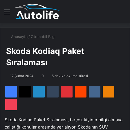
Menü
A
Anasayfa
/
Otomobil Bilgi
Skoda Kodiaq Paket
Sıralaması
17 Şubat 2024
0
5 dakika okuma süresi
Facebook
X
LinkedIn
Tumblr
Pinterest
Reddit
VKontakte
Odnoklassniki
Pocket
Skoda Kodiaq Paket Sıralaması, birçok kişinin bilgi almaya
çalıştığı konular arasında yer alıyor. Skoda’nın SUV