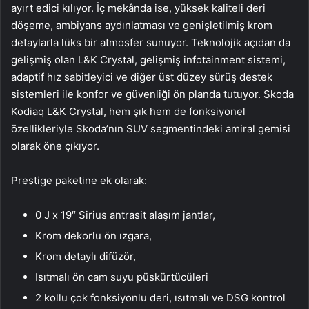
ayırt edici kılıyor. İç mekânda ise, yüksek kaliteli deri
döşeme, ambiyans aydınlatması ve genişletilmiş krom
detaylarla lüks bir atmosfer sunuyor. Teknolojik açıdan da
gelişmiş olan L&K Crystal, gelişmiş infotainment sistemi,
adaptif hız sabitleyici ve diğer üst düzey sürüş destek
sistemleri ile konfor ve güvenliği ön planda tutuyor. Skoda
Kodiaq L&K Crystal, hem şık hem de fonksiyonel
özellikleriyle Skoda’nın SUV segmentindeki amiral gemisi
olarak öne çıkıyor.
Prestige paketine ek olarak:
0 J x 19″ Sirius antrasit alaşım jantlar,
Krom dekorlu ön ızgara,
Krom detaylı difüzör,
Isıtmalı ön cam suyu püskürtücüleri
2 kollu çok fonksiyonlu deri, ısıtmalı ve DSG kontrol