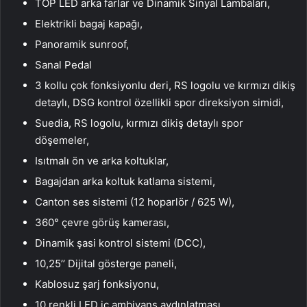
TOP LED arka farlar ve Dinamik Sinyal Lambaları,
Elektrikli bagaj kapağı,
Panoramik sunroof,
Sanal Pedal
3 kollu çok fonksiyonlu deri, RS logolu ve kırmızı dikiş
detaylı, DSG kontrol özellikli spor direksiyon simidi,
Suedia, RS logolu, kırmızı dikiş detaylı spor
döşemeler,
Isıtmalı ön ve arka koltuklar,
Bagajdan arka koltuk katlama sistemi,
Canton ses sistemi (12 hoparlör / 625 W),
360° çevre görüş kamerası,
Dinamik şasi kontrol sistemi (DCC),
10,25’’ Dijital gösterge paneli,
Kablosuz şarj fonksiyonu,
10 renkli LED iç ambiyans aydınlatması,