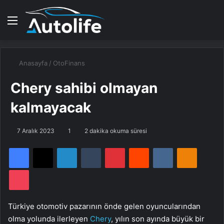
Menü
A
Anasayfa
/
OtoFinans
Chery sahibi olmayan
kalmayacak
7 Aralık 2023
1
2 dakika okuma süresi
Facebook
X
LinkedIn
Tumblr
Pinterest
Reddit
VKontakte
Odnoklassniki
Pocket
Türkiye otomotiv pazarının önde gelen oyuncularından
olma yolunda ilerleyen
Chery
, yılın son ayında büyük bir