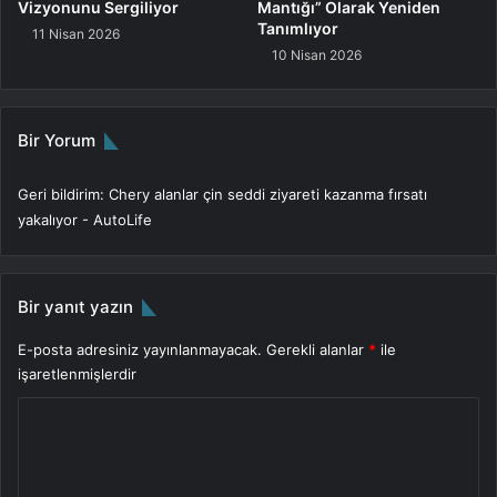
Vizyonunu Sergiliyor
Mantığı” Olarak Yeniden
Y
Tanımlıyor
ö
11 Nisan 2026
n
10 Nisan 2026
e
l
i
Bir Yorum
k
S
t
Geri bildirim:
Chery alanlar çin seddi ziyareti kazanma fırsatı
r
yakalıyor - AutoLife
a
t
e
Bir yanıt yazın
j
i
E-posta adresiniz yayınlanmayacak.
Gerekli alanlar
*
ile
k
işaretlenmişlerdir
M
u
Y
t
o
a
b
r
a