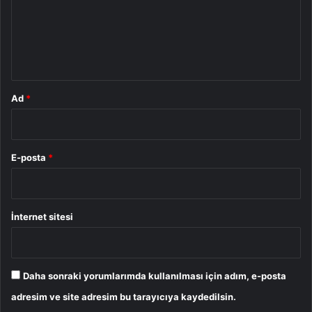
u
k
a
m
t
*
Z
a
p
Ad
*
t
ı
İ
m
E-posta
*
z
a
l
a
İnternet sitesi
d
ı
Daha sonraki yorumlarımda kullanılması için adım, e-posta
adresim ve site adresim bu tarayıcıya kaydedilsin.