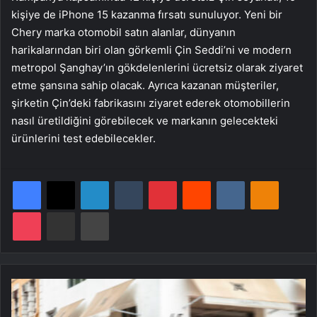
kişiye de iPhone 15 kazanma fırsatı sunuluyor. Yeni bir
Chery marka otomobil satın alanlar, dünyanın
harikalarından biri olan görkemli Çin Seddi’ni ve modern
metropol Şanghay’ın gökdelenlerini ücretsiz olarak ziyaret
etme şansına sahip olacak. Ayrıca kazanan müşteriler,
şirketin Çin’deki fabrikasını ziyaret ederek otomobillerin
nasıl üretildiğini görebilecek ve markanın gelecekteki
ürünlerini test edebilecekler.
Facebook
X
LinkedIn
Tumblr
Pinterest
Reddit
VKontakte
Odnoklassniki
Pocket
E-Posta ile paylaş
Yazdır
S
u
z