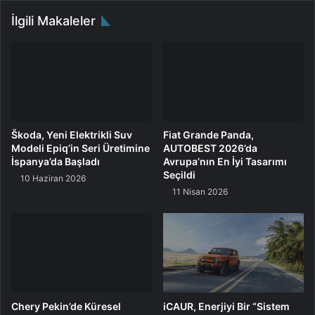
l
T
İlgili Makaleler
f
L
ı
i
r
l
s
e
a
L
t
F
l
P
a
B
Škoda, Yeni Elektrikli Suv
Fiat Grande Panda,
r
a
Modeli Epiq’in Seri Üretimine
AUTOBEST 2026’da
t
İspanya’da Başladı
Avrupa’nın En İyi Tasarımı
a
Seçildi
10 Haziran 2026
r
11 Nisan 2026
y
a
l
a
r
ı
n
a
Chery Pekin’de Küresel
iCAUR, Enerjiyi Bir “Sistem